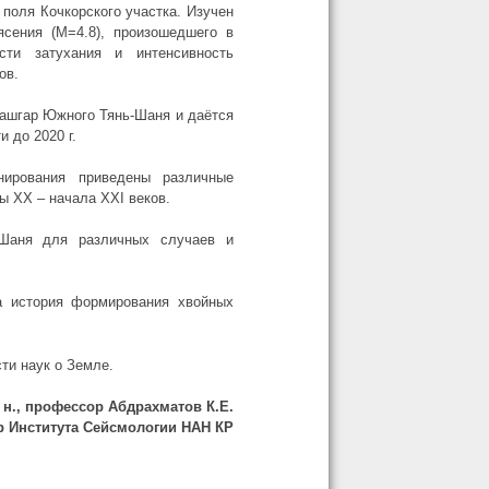
 поля Кочкорского участка. Изучен
ясения (М=4.8), произошедшего в
сти затухания и интенсивность
ов.
Кашгар Южного Тянь-Шаня и даётся
 до 2020 г.
нирования приведены различные
ы ХХ – начала ХХI веков.
-Шаня для различных случаев и
на история формирования хвойных
ти наук о Земле.
. н., профессор Абдрахматов К.Е.
р Института Сейсмологии НАН КР