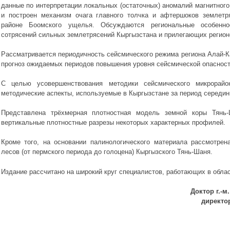
данные по интерпретации локальных (остаточных) аномалий магнитного
и построен механизм очага главного толчка и афтершоков землетр
районе Боомского ущелья. Обсуждаются региональные особенно
сотрясений сильных землетрясений Кыргызстана и прилегающих регион
Рассматривается периодичность сейсмического режима региона Алай-
прогноз ожидаемых периодов повышения уровня сейсмической опасности
С целью усовершенствования методики сейсмического микрорайо
методические аспекты, используемые в Кыргызстане за период середин
Представлена трёхмерная плотностная модель земной коры Тянь
вертикальные плотностные разрезы некоторых характерных профилей.
Кроме того, на основании палинологического материала рассмотре
лесов (от пермского периода до голоцена) Кыргызского Тянь-Шаня.
Издание рассчитано на широкий круг специалистов, работающих в облас
Доктор г.-м
директо