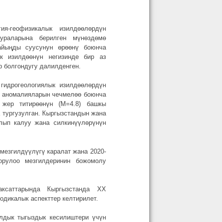
я-геофизикалык изилдөөлөрдүн
тураларына берилген мүнөздөмө
айыңды суусунун өрөөнү боюнча
к изилдөөнүн негизинде бир аз
р болгондугу далилденген.
гидрогеологиялык изилдөөлөрдүн
) аномалияларын чечмелөө боюнча
 жер титирөөнүн (М=4.8) башкы
 тургузулган. Кыргызстандын жана
лып калуу жана силкинүүлөрүнүн
езгилдүүлүгү каралат жана 2020-
орулоо мезгилдеринин божомолу
аксаттарында Кыргызстанда ХХ
дикалык аспекттер келтирилет.
лдык тыгыздык кесилиштери үчүн