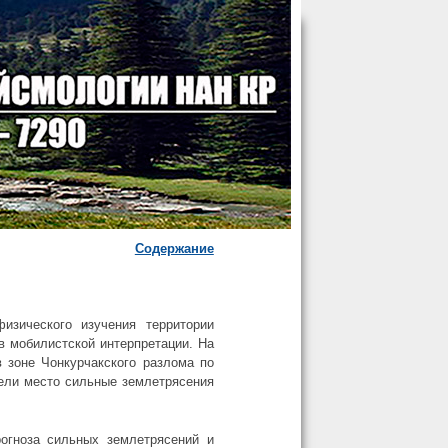
Содержание
изического изучения территории
в мобилистской интерпретации. На
 зоне Чонкурчакского разлома по
ели место сильные землетрясения
рогноза сильных землетрясений и