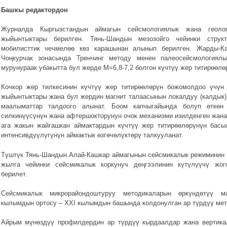
Башкы редактордон
Журналда Кыргызстандын аймагын сейсмологиялык жана геологи
жыйынтыктары берилген. Тянь-Шандын мезозойго чейинки струк
мобилисттик чечмелөө көз карашынан алынып берилген. Жарды-К
Чоңкурчак зонасында Тренчинг методу менен палеосейсмологиялы
мурунураак убакытта бул жерде М=6,8-7,2 болгон күчтүү жер титирөөлө
Кочкор жер тилкесинин күчтүү жер титирөөлөрүн божомолдоо үчүн 
жыйынтыктары жана бул жердин магнит талаасынын локалдуу (калдык
маалыматтар талдоого алынат. Боом капчыгайында болуп өткөн
силкинүүсүнүн жана афтершокторунун очок механизми изилденген жана
ага жакын жайгашкан аймактардын күчтүү жер титирөөлөрүнүн басы
интенсивдүүлүгүнүн аймактык өзгөчөлүктөрү талкууланат.
Түштүк Тянь-Шандын Алай-Кашкар аймагынын сейсмикалык режиминин м
жылга чейинки сейсмикалык коркунуч деңгээлинин күтүлүүчү жог
берилет.
Сейсмикалык микрорайондоштуруу методикаларын өркүндөтүү м
кылымдын ортосу – ХХI кылымдын башында колдонулган ар түрдүү мето
Айрым мүнөздүү профилдердин ар түрдүү кырдаалдар жана вертика