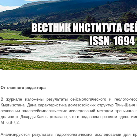
От главного редактора
В журнале изложены результаты сейсмологического и геолого-геоф
Кыргызстана. Дана характеристика домезозойских структур Тянь-Шаня 
основании палеосейсмологических исследований методом тренчинга в
долине р. Джарды-Каины доказано, что в недавнем прошлом здесь им
М=6,8-7,2.
Анализируются результаты гидрогеологических исследований для п