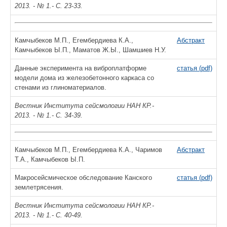
2013. - № 1.- С. 23-33.
Камчыбеков М.П., Егембердиева К.А.,
Абстракт
Камчыбеков Ы.П., Маматов Ж.Ы., Шамшиев Н.У.
Данные эксперимента на виброплатформе
статья (pdf)
модели дома из железобетонного каркаса со
стенами из глиноматериалов.
Вестник Института сейсмологии НАН КР.-
2013. - № 1.- С. 34-39.
Камчыбеков М.П., Егембердиева К.А., Чаримов
Абстракт
Т.А., Камчыбеков Ы.П.
Макросейсмическое обследование Канского
статья (pdf)
землетрясения.
Вестник Института сейсмологии НАН КР.-
2013. - № 1.- С. 40-49.