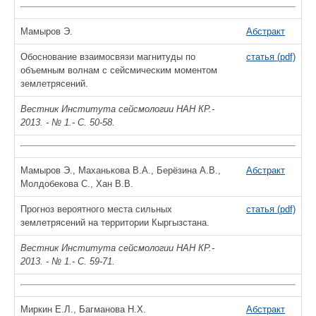
Мамыров Э.
Абстракт
Обоснование взаимосвязи магнитуды по
статья (pdf)
объемным волнам с сейсмическим моментом
землетрясений.
Вестник Института сейсмологии НАН КР.-
2013. - № 1.- С. 50-58.
Мамыров Э., Маханькова В.А., Берёзина А.В.,
Абстракт
Молдобекова С., Хан В.В.
Прогноз вероятного места сильных
статья (pdf)
землетрясений на территории Кыргызстана.
Вестник Института сейсмологии НАН КР.-
2013. - № 1.- С. 59-71.
Миркин Е.Л., Багманова Н.Х.
Абстракт