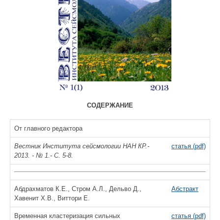
СОДЕРЖАНИЕ
От главного редактора
Вестник Института сейсмологии НАН КР.-
статья (pdf)
2013. - № 1.- С. 5-8.
Абдрахматов К.Е., Стром А.Л., Дельво Д.,
Абстракт
Хавенит Х.В., Виттори Е.
Временная кластеризация сильных
статья (pdf)