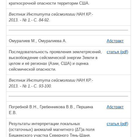
краткосрочной опасности территории США.
Вестник Института сейсмологии НАН КР.-
2013. - № 1.- С. 84-92.
Омуралиев М., Омуралиева А.
Абстракт
Последовательность проявления землетрясений,
статья (pdf)
высвобождение сейсмической энергии Земли в
целом и её регионах (Азии, США) и оценка
сейсмической опасности.
Вестник Института сейсмологии НАН КР.-
2013. - № 1.- С. 93-100.
Погребной В.Н., Гребенникова В.В., Першина
Абстракт
Е.В.
Результаты интерпретации локальных
статья (pdf)
(остаточных) аномалий магнитного (∆Т)а поля
Бишкекского участка Северного Тянь-Шаня.