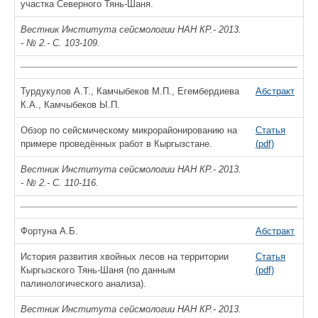
участка Северного Тянь-Шаня.
Вестник Института сейсмологии НАН КР.- 2013.
- № 2.- С. 103-109.
Турдукулов А.Т., Камчыбеков М.П., Егембердиева
Абстракт
К.А., Камчыбеков Ы.П.
Обзор по сейсмическому микрорайонированию на
Статья
примере проведённых работ в Кыргызстане.
(pdf)
Вестник Института сейсмологии НАН КР.- 2013.
- № 2.- С. 110-116.
Фортуна А.Б.
Абстракт
История развития хвойных лесов на территории
Статья
Кыргызского Тянь-Шаня (по данным
(pdf)
палинологического анализа).
Вестник Института сейсмологии НАН КР.- 2013.