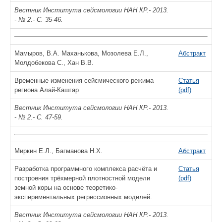
Вестник Института сейсмологии НАН КР.- 2013.
- № 2.- С. 35-46.
Мамыров, В.А. Маханькова, Мозолева Е.Л.,
Абстракт
Молдобекова С., Хан В.В.
Временные изменения сейсмического режима
Статья
региона Алай-Кашгар
(pdf)
Вестник Института сейсмологии НАН КР.- 2013.
- № 2.- С. 47-59.
Миркин Е.Л., Багманова Н.Х.
Абстракт
Разработка программного комплекса расчёта и
Статья
построения трёхмерной плотностной модели
(pdf)
земной коры на основе теоретико-
экспериментальных регрессионных моделей.
Вестник Института сейсмологии НАН КР.- 2013.