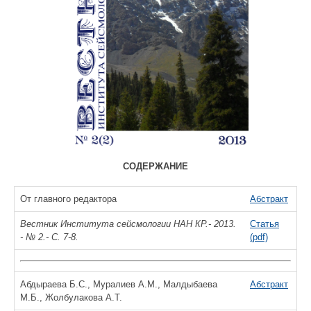
СОДЕРЖАНИЕ
От главного редактора
Абстракт
Вестник Института сейсмологии НАН КР.- 2013.
Статья
- № 2.- С. 7-8.
(pdf)
Абдыраева Б.С., Муралиев А.М., Малдыбаева
Абстракт
М.Б., Жолбулакова А.Т.