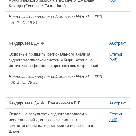
Чонкурчакского разлома в долине р. Джарды-
(pdf)
Каинды (Северный Тянь-Шань)
Вестник Института сейсмологии НАН КР.- 2013.
- № 2.- С. 19-24.
Кендирбаева Дж.Ж.
Абстракт
Основные принципы регионального анализа
Статья
гидрогеологической системы Кыргызстана как
(pdf)
источника информации прогноза землетрясений
Вестник Института сейсмологии НАН КР.- 2013.
- № 2.- С. 25-35.
Кендирбаева Дж.Ж., Гребенникова В.В.
Абстракт
Основные результаты гидрогеологических
Статья
исследований для прогноза сильных
(pdf)
землетрясений на территории Северного Тянь-
Шаня