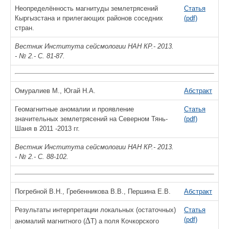
Неопределённость магнитуды землетрясений
Статья
Кыргызстана и прилегающих районов соседних
(pdf)
стран.
Вестник Института сейсмологии НАН КР.- 2013.
- № 2.- С. 81-87.
Омуралиев М., Югай Н.А.
Абстракт
Геомагнитные аномалии и проявление
Статья
значительных землетрясений на Северном Тянь-
(pdf)
Шаня в 2011 -2013 гг.
Вестник Института сейсмологии НАН КР.- 2013.
- № 2.- С. 88-102.
Погребной В.Н., Гребенникова В.В., Першина Е.В.
Абстракт
Результаты интерпретации локальных (остаточных)
Статья
(pdf)
∆
аномалий магнитного (
Т) а поля Кочкорского