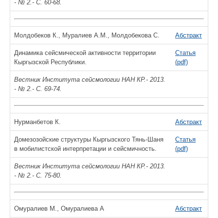
- № 2.- С. 60-68.
Молдобеков К., Муралиев А.М., Молдобекова С.
Абстракт
Динамика сейсмической активности территории
Статья
Кыргызской Республики.
(pdf)
Вестник Института сейсмологии НАН КР.- 2013.
- № 2.- С. 69-74.
Нурманбетов К.
Абстракт
Домезозойские структуры Кыргызского Тянь-Шаня
Статья
в мобилистской интерпретации и сейсмичность.
(pdf)
Вестник Института сейсмологии НАН КР.- 2013.
- № 2.- С. 75-80.
Омуралиев М., Омуралиева А
Абстракт