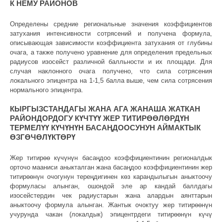
К НЕМУ РАЙОНОВ
Определены средние региональные значения коэффициентов
затухания интенсивности сотрясений и получена формула,
описывающая зависимости коэффициента затухания от глубины
очага, а также получено уравнение для определения предельных
радиусов изосейст различной балльности и их площади. Для
случая наклонного очага получено, что сила сотрясения
локального эпицентра на 1-1,5 балла выше, чем сила сотрясения
нормального эпицентра.
КЫРГЫЗСТАНДАГЫ ЖАНА АГА ЖАНАША ЖАТКАН
РАЙОНДОРДОГУ КҮЧТҮҮ ЖЕР ТИТИРӨӨЛӨРДҮН
ТЕРМЕЛҮҮ КҮЧҮНҮН БАСАҢДООСУНУН АЙМАКТЫК
ӨЗГӨЧӨЛҮКТӨРҮ
Жер титирөө күчүнүн басаңдоо коэффициентинин регионалдык
орточо мааниси аныкталган жана басаңдоо коэффициентинин жер
титирөөнүн очогунун тереңдигинен көз карандылыгын аныктоочу
формуласы алынган, ошондой эле ар кандай баллдагы
изосейстердин чек радиустарын жана алардын аянттарын
аныктоочу формула алынган. Жантык очоктуу жер титирөөнүн
учурунда чакан (локалдык) эпицентрдеги титирөөнүн күчү